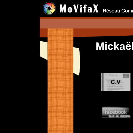
Mickaë